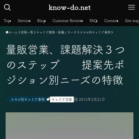
know-do.net
Top
Service
Blog
Customer Review
FAQ
Contact
Site ma
ホーム
投稿一覧
キャリア戦略・転職ノウハウ
スキル別キャリア事例
量販営業、課題解決３つ
のステップ 提案先ポ
ジション別ニーズの特徴
2015年2月21日
スキル別キャリア事例
キャリア支援