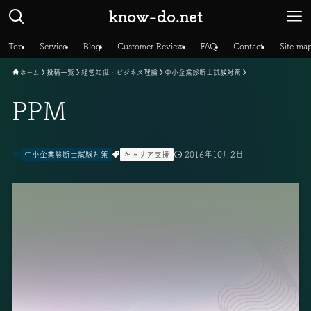
know-do.net
Top
Service
Blog
Customer Review
FAQ
Contact
Site ma
ホーム
投稿一覧
経営知識・ビジネス理論
中小企業診断士試験対策
PPM
2016年10月2日
中小企業診断士試験対策
キャリア支援