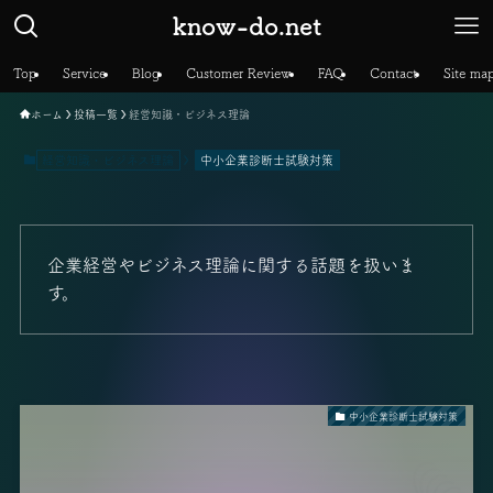
know-do.net
Top
Service
Blog
Customer Review
FAQ
Contact
Site ma
ホーム
投稿一覧
経営知識・ビジネス理論
経営知識・ビジネス理論
中小企業診断士試験対策
企業経営やビジネス理論に関する話題を扱いま
す。
中小企業診断士試験対策