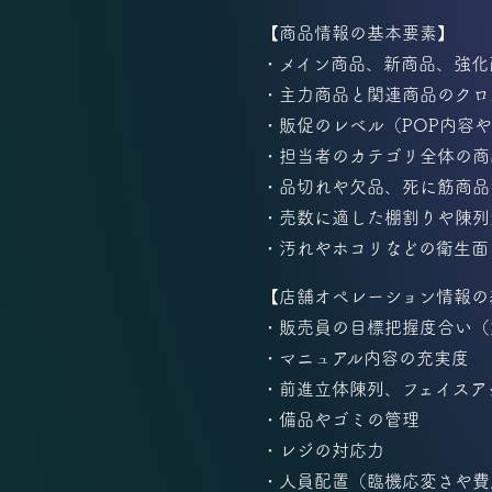
【商品情報の基本要素】
・メイン商品、新商品、強化
・主力商品と関連商品のクロ
・販促のレベル（POP内容
・担当者のカテゴリ全体の商
・品切れや欠品、死に筋商品
・売数に適した棚割りや陳列
・汚れやホコリなどの衛生面
【店舗オペレーション情報の
・販売員の目標把握度合い（
・マニュアル内容の充実度
・前進立体陳列、フェイスア
・備品やゴミの管理
・レジの対応力
・人員配置（臨機応変さや費