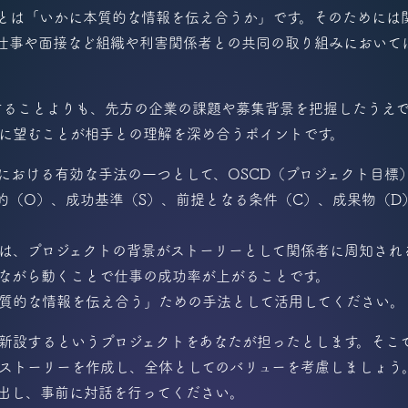
とは「いかに本質的な情報を伝え合うか」です。そのためには
仕事や面接など組織や利害関係者との共同の取り組みにおいて
することよりも、先方の企業の課題や募集背景を把握したうえ
に望むことが相手との理解を深め合うポイントです。
における有効な手法の一つとして、OSCD（プロジェクト目標
目的（O）、成功基準（S）、前提となる条件（C）、成果物（
は、プロジェクトの背景がストーリーとして関係者に周知され
ながら動くことで仕事の成功率が上がることです。
質的な情報を伝え合う」ための手法として活用してください。
新設するというプロジェクトをあなたが担ったとします。そこ
ストーリーを作成し、全体としてのバリューを考慮しましょう
出し、事前に対話を行ってください。