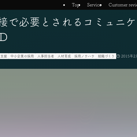
Top
Service
Customer revi
接で必要とされるコミュニケ
D
2015年2
ア支援
中小企業の採用
人事担当者
人材育成
採用ノウハウ
組織づくり