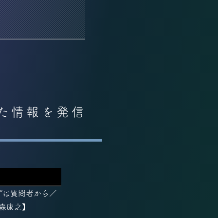
けた情報を発信
”は質問者から／
【森康之】