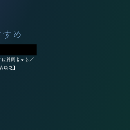
すすめ
”は質問者から／
【森康之】