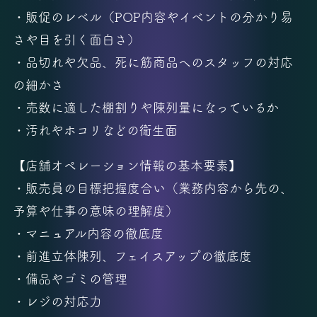
・販促のレベル（POP内容やイベントの分かり易
さや目を引く面白さ）
・品切れや欠品、死に筋商品へのスタッフの対応
の細かさ
・売数に適した棚割りや陳列量になっているか
・汚れやホコリなどの衛生面
【店舗オペレーション情報の基本要素】
・販売員の目標把握度合い（業務内容から先の、
予算や仕事の意味の理解度）
・マニュアル内容の徹底度
・前進立体陳列、フェイスアップの徹底度
・備品やゴミの管理
・レジの対応力