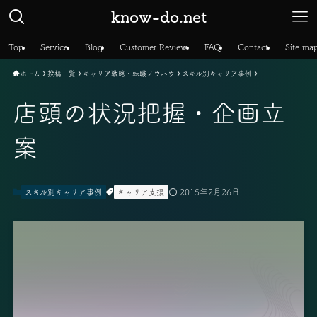
know-do.net
Top
Service
Blog
Customer Review
FAQ
Contact
Site ma
ホーム
投稿一覧
キャリア戦略・転職ノウハウ
スキル別キャリア事例
店頭の状況把握・企画立
案
2015年2月26日
スキル別キャリア事例
キャリア支援